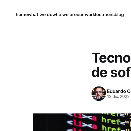
home
what we do
who we are
our work
locations
blog
Tecnol
de so
Eduardo O
12 dic. 2022