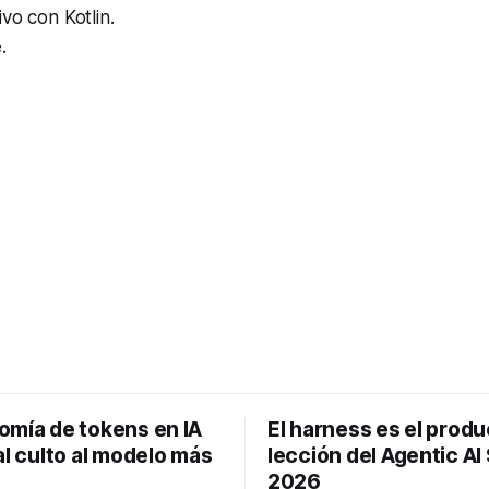
vo con Kotlin.
.
omía de tokens en IA
El harness es el produc
al culto al modelo más
lección del Agentic A
2026