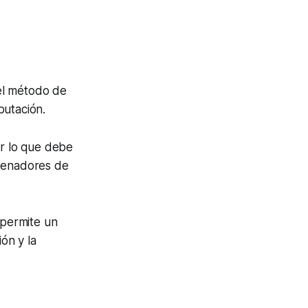
el método de
putación.
or lo que debe
rdenadores de
 permite un
ión y la