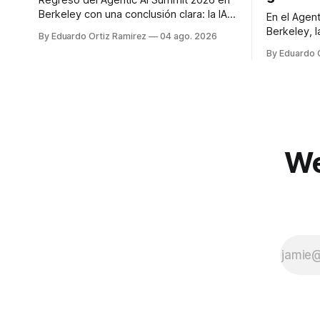
Regreso del Agentic AI Summit 2026 en
Berkeley con una conclusión clara: la IA
En el Agen
agéntica para empresas ya no es demo,
Berkeley, l
By Eduardo Ortiz Ramirez
04 ago. 2026
es operación. Cinco preguntas para
Neo4j, AWS
By Eduardo 
saber si su negocio está listo para
en IA agén
delegarle trabajo real.
de tokens 
de silicio
que de per
grande.
We