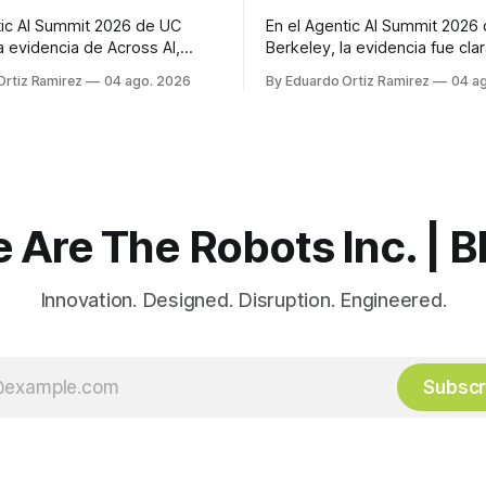
tic AI Summit 2026 de UC
En el Agentic AI Summit 2026
a evidencia de Across AI,
Berkeley, la evidencia fue clar
 y NVIDIA mostró que ganar
mismo modelo, el diseño del
Ortiz Ramirez
04 ago. 2026
By Eduardo Ortiz Ramirez
04 a
tica depende de la economía
mueve los benchmarks en díg
—ruteo, cascadas, co-diseño
dobles. La ventaja ya no vive 
 y métricas de resultado— más
modelo, sino en el sistema qu
seguir el modelo más
envuelve.
 Are The Robots Inc. | B
Innovation. Designed. Disruption. Engineered.
Subscr