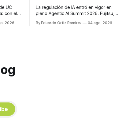
 de UC
La regulación de IA entró en vigor en
a: con el
pleno Agentic AI Summit 2026. Fujitsu,
 harness
UC Berkeley y la postura técnica de
go. 2026
By Eduardo Ortiz Ramirez
04 ago. 2026
itos
WATR sobre AMP muestran por qué la
en el
gobernanza y la comunicación entre
e lo
agentes son la capa que faltaba.
log
ibe